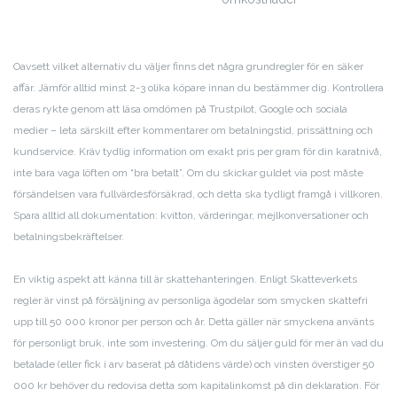
Oavsett vilket alternativ du väljer finns det några grundregler för en säker
affär. Jämför alltid minst 2-3 olika köpare innan du bestämmer dig. Kontrollera
deras rykte genom att läsa omdömen på Trustpilot, Google och sociala
medier – leta särskilt efter kommentarer om betalningstid, prissättning och
kundservice. Kräv tydlig information om exakt pris per gram för din karatnivå,
inte bara vaga löften om “bra betalt”. Om du skickar guldet via post måste
försändelsen vara fullvärdesförsäkrad, och detta ska tydligt framgå i villkoren.
Spara alltid all dokumentation: kvitton, värderingar, mejlkonversationer och
betalningsbekräftelser.
En viktig aspekt att känna till är skattehanteringen. Enligt Skatteverkets
regler är vinst på försäljning av personliga ägodelar som smycken skattefri
upp till 50 000 kronor per person och år. Detta gäller när smyckena använts
för personligt bruk, inte som investering. Om du säljer guld för mer än vad du
betalade (eller fick i arv baserat på dåtidens värde) och vinsten överstiger 50
000 kr behöver du redovisa detta som kapitalinkomst på din deklaration. För