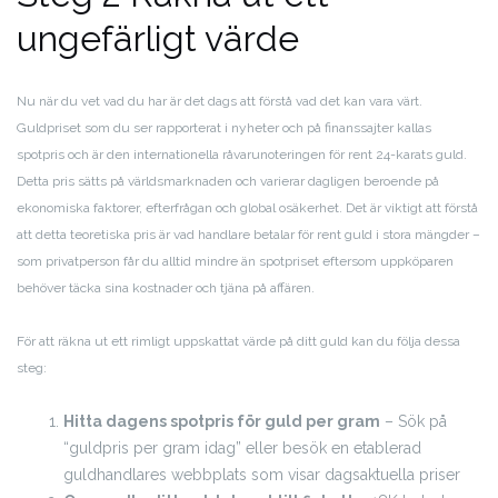
ungefärligt värde
Nu när du vet vad du har är det dags att förstå vad det kan vara värt.
Guldpriset som du ser rapporterat i nyheter och på finanssajter kallas
spotpris och är den internationella råvarunoteringen för rent 24-karats guld.
Detta pris sätts på världsmarknaden och varierar dagligen beroende på
ekonomiska faktorer, efterfrågan och global osäkerhet. Det är viktigt att förstå
att detta teoretiska pris är vad handlare betalar för rent guld i stora mängder –
som privatperson får du alltid mindre än spotpriset eftersom uppköparen
behöver täcka sina kostnader och tjäna på affären.
För att räkna ut ett rimligt uppskattat värde på ditt guld kan du följa dessa
steg:
Hitta dagens spotpris för guld per gram
– Sök på
“guldpris per gram idag” eller besök en etablerad
guldhandlares webbplats som visar dagsaktuella priser