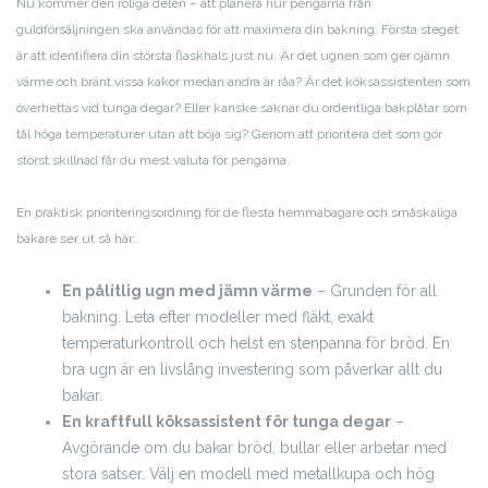
Nu kommer den roliga delen – att planera hur pengarna från
guldförsäljningen ska användas för att maximera din bakning. Första steget
är att identifiera din största flaskhals just nu. Är det ugnen som ger ojämn
värme och bränt vissa kakor medan andra är råa? Är det köksassistenten som
överhettas vid tunga degar? Eller kanske saknar du ordentliga bakplåtar som
tål höga temperaturer utan att böja sig? Genom att prioritera det som gör
störst skillnad får du mest valuta för pengarna.
En praktisk prioriteringsordning för de flesta hemmabagare och småskaliga
bakare ser ut så här:
En pålitlig ugn med jämn värme
– Grunden för all
bakning. Leta efter modeller med fläkt, exakt
temperaturkontroll och helst en stenpanna för bröd. En
bra ugn är en livslång investering som påverkar allt du
bakar.
En kraftfull köksassistent för tunga degar
–
Avgörande om du bakar bröd, bullar eller arbetar med
stora satser. Välj en modell med metallkupa och hög