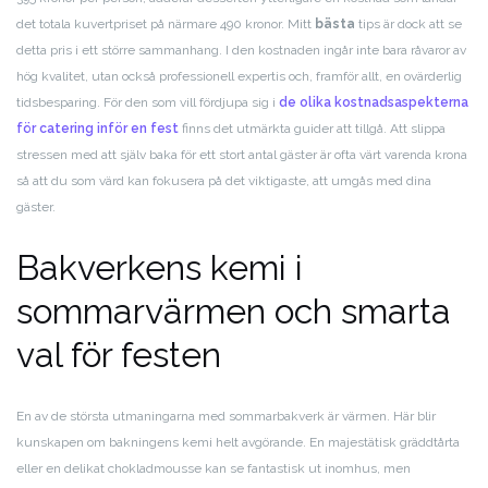
det totala kuvertpriset på närmare 490 kronor. Mitt
bästa
tips är dock att se
detta pris i ett större sammanhang. I den kostnaden ingår inte bara råvaror av
hög kvalitet, utan också professionell expertis och, framför allt, en ovärderlig
tidsbesparing. För den som vill fördjupa sig i
de olika kostnadsaspekterna
för catering inför en fest
finns det utmärkta guider att tillgå. Att slippa
stressen med att själv baka för ett stort antal gäster är ofta värt varenda krona
så att du som värd kan fokusera på det viktigaste, att umgås med dina
gäster.
Bakverkens kemi i
sommarvärmen och smarta
val för festen
En av de största utmaningarna med sommarbakverk är värmen. Här blir
kunskapen om bakningens kemi helt avgörande. En majestätisk gräddtårta
eller en delikat chokladmousse kan se fantastisk ut inomhus, men