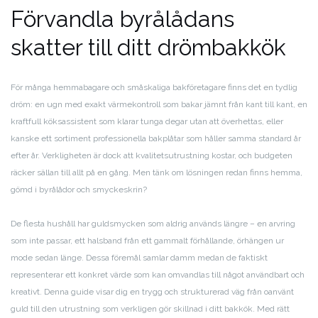
Förvandla byrålådans
skatter till ditt drömbakkök
För många hemmabagare och småskaliga bakföretagare finns det en tydlig
dröm: en ugn med exakt värmekontroll som bakar jämnt från kant till kant, en
kraftfull köksassistent som klarar tunga degar utan att överhettas, eller
kanske ett sortiment professionella bakplåtar som håller samma standard år
efter år. Verkligheten är dock att kvalitetsutrustning kostar, och budgeten
räcker sällan till allt på en gång. Men tänk om lösningen redan finns hemma,
gömd i byrålådor och smyckeskrin?
De flesta hushåll har guldsmycken som aldrig används längre – en arvring
som inte passar, ett halsband från ett gammalt förhållande, örhängen ur
mode sedan länge. Dessa föremål samlar damm medan de faktiskt
representerar ett konkret värde som kan omvandlas till något användbart och
kreativt. Denna guide visar dig en trygg och strukturerad väg från oanvänt
guld till den utrustning som verkligen gör skillnad i ditt bakkök. Med rätt