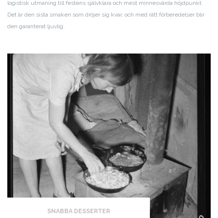
logistisk utmaning till festens självklara och mest minnesvärda höjdpunkt.
Det är den sista smaken som dröjer sig kvar, och med rätt förberedelser blir
den garanterat ljuvlig.
SNABBA DESSERTER