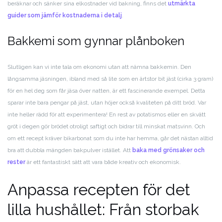
beräknar och sänker sina elkostnader vid bakning, finns det
utmärkta
guider som jämför kostnaderna i detalj
.
Bakkemi som gynnar plånboken
Slutligen kan vi inte tala om ekonomi utan att nämna bakkemin. Den
långsamma jäsningen, ibland med så lite som en ärtstor bit jäst (cirka 3 gram)
för en hel deg som får jäsa över natten, är ett fascinerande exempel. Detta
sparar inte bara pengar på jäst, utan höjer också kvaliteten på ditt bröd. Var
inte heller rädd för att experimentera! En rest av potatismos eller en skvätt
gröt i degen gör brödet otroligt saftigt och bidrar till minskat matsvinn. Och
om ett recept kräver bikarbonat som du inte har hemma, går det nästan alltid
bra att dubbla mängden bakpulver istället. Att
baka med grönsaker och
rester
är ett fantastiskt sätt att vara både kreativ och ekonomisk.
Anpassa recepten för det
lilla hushållet: Från storbak