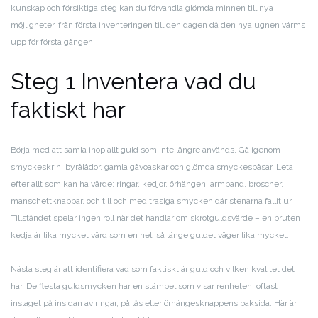
kunskap och försiktiga steg kan du förvandla glömda minnen till nya
möjligheter, från första inventeringen till den dagen då den nya ugnen värms
upp för första gången.
Steg 1 Inventera vad du
faktiskt har
Börja med att samla ihop allt guld som inte längre används. Gå igenom
smyckeskrin, byrålådor, gamla gåvoaskar och glömda smyckespåsar. Leta
efter allt som kan ha värde: ringar, kedjor, örhängen, armband, broscher,
manschettknappar, och till och med trasiga smycken där stenarna fallit ur.
Tillståndet spelar ingen roll när det handlar om skrotguldsvärde – en bruten
kedja är lika mycket värd som en hel, så länge guldet väger lika mycket.
Nästa steg är att identifiera vad som faktiskt är guld och vilken kvalitet det
har. De flesta guldsmycken har en stämpel som visar renheten, oftast
inslaget på insidan av ringar, på lås eller örhängesknappens baksida. Här är