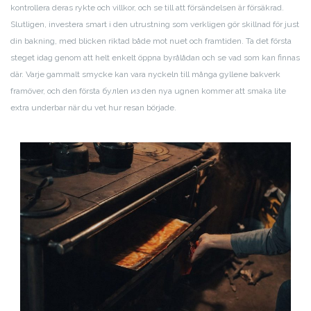
kontrollera deras rykte och villkor, och se till att försändelsen är försäkrad.
Slutligen, investera smart i den utrustning som verkligen gör skillnad för just
din bakning, med blicken riktad både mot nuet och framtiden. Ta det första
steget idag genom att helt enkelt öppna byrålådan och se vad som kan finnas
där. Varje gammalt smycke kan vara nyckeln till många gyllene bakverk
framöver, och den första булlen из den nya ugnen kommer att smaka lite
extra underbar när du vet hur resan började.