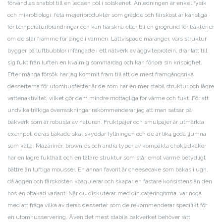
förvandlas snabbt till en ledsen pöl i solskenet. Anledningen är enkel fysik
och mikrobiologi: feta mejeriprodukter som grädde och färskost är känsliga
för temperaturförändringar och kan härskna eller bli en grogrund för bakterier
om de står framme för länge i värmen. Lättvispade maränger, vars struktur
bygger på luftbubblor infångade i ett nätverk av äggviteprotein, drar lätt till
sig fukt från luften en kvalmig sommardag och kan förlora sin krispighet.
Efter många försök har jag kommit fram till att de mest framgångsrika
desserterna för utomhusfester är de som har en mer stabil struktur och lägre
vattenaktivitet, vilket gör dem mindre mottagliga för värme och fukt. För att
undvika tråkiga överraskningar rekommenderar jag att man satsar på
bakverk som är robusta av naturen. Fruktpajer och smulpajer är utmärkta
exempel; deras bakade skal skyddar fyllningen och de är lika goda ljumna
som kalla. Mazariner, brownies och andra typer av kompakta chokladkakor
har en lägre fukthalt och en tätare struktur som står emot värme betydligt
bättre än luftiga mousser. En annan favorit är cheesecake som bakas i ugn,
då äggen och färskosten koagulerar och skapar en fastare konsistens än den
hos en obakad variant. När du diskuterar med din cateringfirma, var noga
med att fråga vilka av deras desserter som de rekommenderar specifikt för
en utomhusservering. Även det mest stabila bakverket behöver rätt