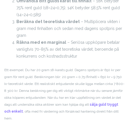
Omvandla ditt gulds karat till finhalt
– 18K betyder
75% rent guld (18÷24=0,75), 14K betyder 58,5% rent guld
(14÷24=0,585)
Beräkna det teoretiska värdet
– Multiplicera vikten i
gram med finhalten och sedan med dagens spotpris per
gram
Räkna med en marginal
– Seriösa uppköpare betalar
vanligtvis 70-85% av det teoretiska värdet, beroende på
konkurrens och kostnadsstruktur
Ett exempel: Du har 20 gram 18-karats guld. Dagens spotpris är 650 kr per
gram för rent guld. Beräkningen blir: 20 gram × 0,75 (finhalt) × 650 kr = 9 750
kr teoretiskt värde. Ett realistiskt erbjudande skulle ligga mellan cirka 7 800-
8 300 kr. Denna beräkning ger dig ett viktigt riktmärke när du senare jämför
olika köpares erbjudanden. När du har en klar uppfattning om värdet är det
dags att undersöka olika aktörer som kan hjälpa dig att
sälja guld tryggt
och enkelt
, ofta med fri värdering och försäkrad hantering direkt från ditt
hem.