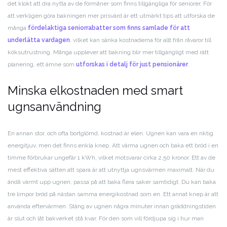
det klokt att dra nytta av de förmåner som finns tillgängliga för seniorer. För
att verkligen göra bakningen mer prisvärd är ett utmärkt tips att utforska de
många
fördelaktiga seniorrabatter som finns samlade för att
underlätta vardagen
, vilket kan sänka kostnaderna för allt från råvaror till
köksutrustning. Många upplever att bakning blir mer tillgängligt med rätt
planering, ett ämne som
utforskas i detalj för just pensionärer
.
Minska elkostnaden med smart
ugnsanvändning
En annan stor, och ofta bortglömd, kostnad är elen. Ugnen kan vara en riktig
energitjuv, men det finns enkla knep. Att värma ugnen och baka ett bröd i en
timme förbrukar ungefär 1 kWh, vilket motsvarar cirka 2,50 kronor. Ett av de
mest effektiva sätten att spara är att utnyttja ugnsvärmen maximalt. När du
ändå värmt upp ugnen, passa på att baka flera saker samtidigt. Du kan baka
tre limpor bröd på nästan samma energikostnad som en. Ett annat knep är att
använda eftervärmen. Stäng av ugnen några minuter innan gräddningstiden
är slut och låt bakverket stå kvar. För den som vill fördjupa sig i hur man