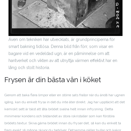
Även om tekniken har utvecklats, är grundprinciperna för
smart bakning tidlösa. Denna bild från förr, som visar en
bagare vid en vedeldad ugn, är en påminnelse om att
hantverket och vikten av att utnyttja värmen effektivt har en
lång och stolt historia.
Frysen är din bästa vän i köket
Genom att baka flera limpor eller en större sats frallor när du ändå har ugnen
igång, kan du enkelt frysa in det du inte äter direkt. Jag har upptäckt att det
kemiskt sett är bäst att låta brödet svalna helt innan infrysning. Detta
minimerar kondens och bildandet av stora iskristaller som kan förstöra
brödets textur. Skiva gärna brödet innan du fryser det, så kan du enkelt ta
fram exakt så många skivor du behöver. Detsamma gäller bullar och kakor,