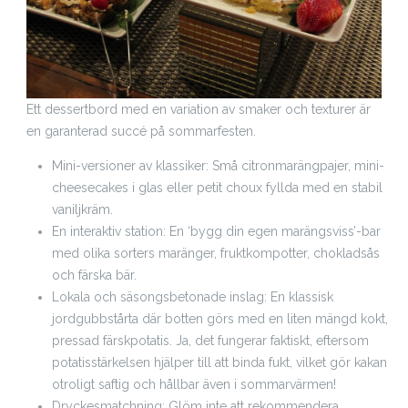
Ett dessertbord med en variation av smaker och texturer är
en garanterad succé på sommarfesten.
Mini-versioner av klassiker: Små citronmarängpajer, mini-
cheesecakes i glas eller petit choux fyllda med en stabil
vaniljkräm.
En interaktiv station: En ‘bygg din egen marängsviss’-bar
med olika sorters maränger, fruktkompotter, chokladsås
och färska bär.
Lokala och säsongsbetonade inslag: En klassisk
jordgubbstårta där botten görs med en liten mängd kokt,
pressad färskpotatis. Ja, det fungerar faktiskt, eftersom
potatisstärkelsen hjälper till att binda fukt, vilket gör kakan
otroligt saftig och hållbar även i sommarvärmen!
Dryckesmatchning: Glöm inte att rekommendera