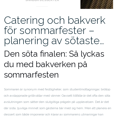
Catering och bakverk
för sommarfester –
planering av sötaste…
Den söta finalen: Så lyckas
du med bakverken på
sommarfesten
Sommaren är synonym med festligheter, som studentmottagningar, bröllop
och avslappnade grillkvällar med vänner. Oavsett tillfälle är det ofta den söta
avslutningen som sätter den slutgiltiga prägeln på upplevelsen. Det är det
där sista, ljuvliga minnet som gästerna bär med sig hem. Men att planera en
dessert som både imponerar och klarar av sommarens utmaningar kan