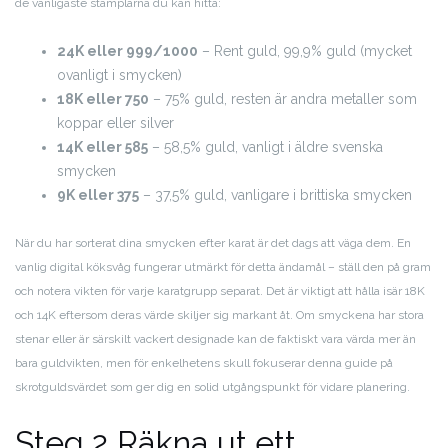
de vanligaste stämplarna du kan hitta:
24K eller 999/1000
– Rent guld, 99,9% guld (mycket
ovanligt i smycken)
18K eller 750
– 75% guld, resten är andra metaller som
koppar eller silver
14K eller 585
– 58,5% guld, vanligt i äldre svenska
smycken
9K eller 375
– 37,5% guld, vanligare i brittiska smycken
När du har sorterat dina smycken efter karat är det dags att väga dem. En
vanlig digital köksvåg fungerar utmärkt för detta ändamål – ställ den på gram
och notera vikten för varje karatgrupp separat. Det är viktigt att hålla isär 18K
och 14K eftersom deras värde skiljer sig markant åt. Om smyckena har stora
stenar eller är särskilt vackert designade kan de faktiskt vara värda mer än
bara guldvikten, men för enkelhetens skull fokuserar denna guide på
skrotguldsvärdet som ger dig en solid utgångspunkt för vidare planering.
Steg 2 Räkna ut ett