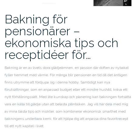
Bakning för
pensionärer –
ekonomiska tips och
receptidéer för…
Bakning är en av livets stora glädjeämnen, en passion där doften av nybakat
fyller hemmet med värme. För många blir pensionen en tid då det äntligen
finns utrymme att fördjupa sig i denna hobby. Samtidigt kan nya
förutsättningar, som en anpassad budget eller ett mindre hushåll, kräva ett
nytt förhållningssätt. Med lite kunskap och planering kan bakningen fortsätta
vara en källa till glädje utan att belasta plånboken. Jag vill här dela med mig
av mina bästa tips och insikter, som kombinerar ekonomisk smarthet med
bakningens underbara kemi, för att hjälpa dig att anpassa dina favoritrecept
till ett nytt kapitel i livet.