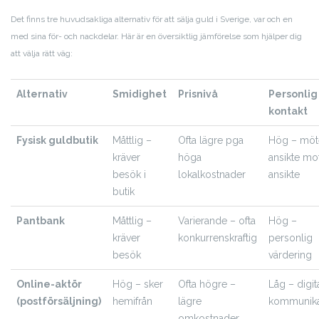
Det finns tre huvudsakliga alternativ för att sälja guld i Sverige, var och en
med sina för- och nackdelar. Här är en översiktlig jämförelse som hjälper dig
att välja rätt väg:
Alternativ
Smidighet
Prisnivå
Personlig
kontakt
Fysisk guldbutik
Måttlig –
Ofta lägre pga
Hög – möt
kräver
höga
ansikte mo
besök i
lokalkostnader
ansikte
butik
Pantbank
Måttlig –
Varierande – ofta
Hög –
kräver
konkurrenskraftig
personlig
besök
värdering
Online-aktör
Hög – sker
Ofta högre –
Låg – digit
(postförsäljning)
hemifrån
lägre
kommunika
omkostnader