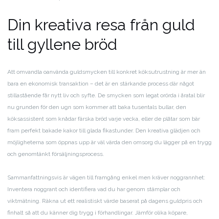
Din kreativa resa från guld
till gyllene bröd
Att omvandla oanvända guldsmycken till konkret köksutrustning är mer än
bara en ekonomisk transaktion – det är en stärkande process där något
stillastående får nytt liv och syfte. De smycken som legat orörda i åratal blir
nu grunden för den ugn som kommer att baka tusentals bullar, den
köksassistent som knådar färska bröd varje vecka, eller de plåtar som bär
fram perfekt bakade kakor till glada fikastunder. Den kreativa glädjen och
möjligheterna som öppnas upp är väl värda den omsorg du lägger på en trygg
och genomtänkt försäljningsprocess.
Sammanfattningsvis är vägen till framgång enkel men kräver noggrannhet:
Inventera noggrant och identifiera vad du har genom stämplar och
viktmätning. Räkna ut ett realistiskt värde baserat på dagens guldpris och
finhalt så att du känner dig trygg i förhandlingar. Jämför olika köpare,