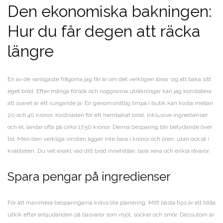
Den ekonomiska bakningen:
Hur du får degen att räcka
längre
En av de vanligaste frågorna jag får är om det verkligen lönar sig att baka sitt
eget bröd. Efter många försök och noggranna uträkningar kan jag konstatera
att svaret är ett rungande ja. En genomsnittlig limpa i butik kan kosta mellan
20 och 40 kronor. Kostnaden för ett hembakat bröd, inklusive ingredienser
och el, landar ofta på cirka 17,50 kronor. Denna besparing blir betydande över
tid. Men den verkliga vinsten ligger inte bara i kronor och ören, utan också i
kvaliteten. Du vet exakt vad ditt bröd innehåller, bara rena och enkla råvaror.
Spara pengar på ingredienser
För att maximera besparingarna krävs lite planering. Mitt bästa tips är att hålla
utkik efter erbjudanden på basvaror som mjöl, socker och smör. Dessutom är