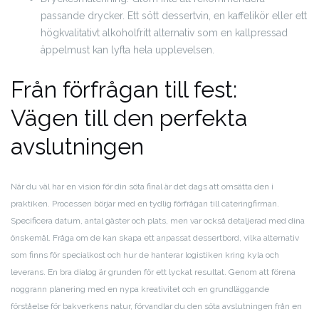
passande drycker. Ett sött dessertvin, en kaffelikör eller ett
högkvalitativt alkoholfritt alternativ som en kallpressad
äppelmust kan lyfta hela upplevelsen.
Från förfrågan till fest:
Vägen till den perfekta
avslutningen
När du väl har en vision för din söta final är det dags att omsätta den i
praktiken. Processen börjar med en tydlig förfrågan till cateringfirman.
Specificera datum, antal gäster och plats, men var också detaljerad med dina
önskemål. Fråga om de kan skapa ett anpassat dessertbord, vilka alternativ
som finns för specialkost och hur de hanterar logistiken kring kyla och
leverans. En bra dialog är grunden för ett lyckat resultat. Genom att förena
noggrann planering med en nypa kreativitet och en grundläggande
förståelse för bakverkens natur, förvandlar du den söta avslutningen från en