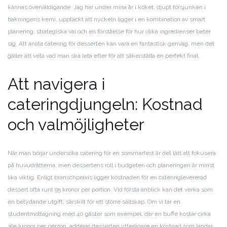
kännas överväldigande. Jag har under mina år i köket, djupt försjunken i
bakningens kemi, upptäckt att nyckeln ligger i en kombination av smart
planering, strategiska val och en förståelse för hur olika ingredienser beter
sig. Att anlita catering för desserten kan vara en fantastisk genväg, men det
gäller att veta vad man ska leta efter för att säkerställa en perfekt final.
Att navigera i
cateringdjungeln: Kostnad
och valmöjligheter
När man börjar undersöka catering för en sommarfest är det lätt att fokusera
på huvudrätterna, men dessertens roll i budgeten och planeringen är minst
lika viktig. Enligt branschpraxis ligger kostnaden för en cateringlevererad
dessert ofta runt 95 kronor per portion. Vid första anblick kan det verka som
en betydande utgift, särskilt för ett större sällskap. Om vi tar en
studentmottagning med 40 gäster som exempel, där en buffé kostar cirka
395 kronor per person, adderar desserten ytterligare en kostnad som landar