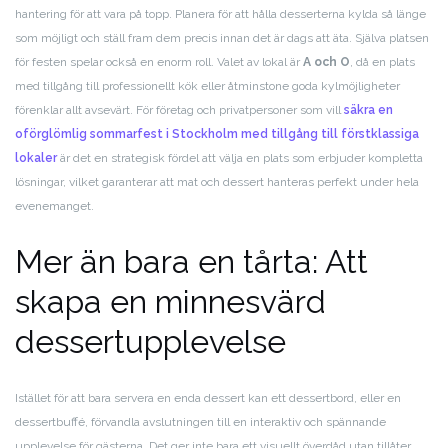
hantering för att vara på topp. Planera för att hålla desserterna kylda så länge
som möjligt och ställ fram dem precis innan det är dags att äta. Själva platsen
för festen spelar också en enorm roll. Valet av lokal är
A och O
, då en plats
med tillgång till professionellt kök eller åtminstone goda kylmöjligheter
förenklar allt avsevärt. För företag och privatpersoner som vill
säkra en
oförglömlig sommarfest i Stockholm med tillgång till förstklassiga
lokaler
är det en strategisk fördel att välja en plats som erbjuder kompletta
lösningar, vilket garanterar att mat och dessert hanteras perfekt under hela
evenemanget.
Mer än bara en tårta: Att
skapa en minnesvärd
dessertupplevelse
Istället för att bara servera en enda dessert kan ett dessertbord, eller en
dessertbuffé, förvandla avslutningen till en interaktiv och spännande
upplevelse för gästerna. Det ger inte bara ett visuellt överdåd utan tillåter