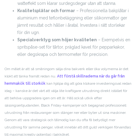
watteffekt som klarar surdegsdegar utan att stanna.
Kvalitetsplåtar och formar
– Professionella bakplåtar i
aluminium med teflonbeläggning eller silikonmattor ger
jämnt resultat och håller i åratal. Investera i rätt storlekar
för din ugn.
Specialverktyg som höjer kvaliteten
– Exempelvis en
spritspåse-set för tårtor, präglad kavel för pepparkakor,
eller degskrapa och termometer för precision.
Om målet är att så småningom sälja dina bakverk eller öka volymerna är det
klokt att tänka framåt redan nu.
Att förstå skillnaderna när du går från
hemmakök till storkök
kan hjälpa dig att göra klokare investeringsval redan
idag – kanske är det värt att välja lite kraftigare utrustning direkt istället för
att behöva uppgradera igen om ett år. Håll också utkik efter
säsongserbjudanden, Black Friday-kampanjer och begagnad professionell
utrustning från restauranger som stänger ner eller byter ut sina maskiner.
Genom att vara strategisk och tålmodig kan du ofta få betydligt mer
utrustning för samma pengar, vilket innebär att ditt guld verkligen förvandlas
till maximal kreativ potential i bakköket.