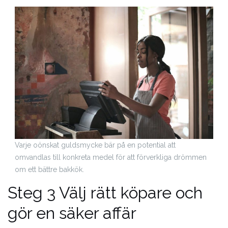
Varje oönskat guldsmycke bär på en potential att
omvandlas till konkreta medel för att förverkliga drömmen
om ett bättre bakkök.
Steg 3 Välj rätt köpare och
gör en säker affär