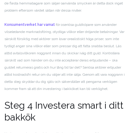
de flesta hemmabagare som säljer oanvända smycken är detta dock inget
problem eftersom värdet sällan når dessa nivåer.
Konsumentverket har varnat
för oseriösa guldköpare som använder
vilseledande marknadsföring, otydliga villkor eller dröjande betalningar. Var
särskilt försiktig med aktörer som lovar orealistiskt höga priser, som inte
tydligt anger sina villkor eller som pressar dig att fatta snabba beslut. Läs
alltid avtalsvillkoren noggrant innan du skickar iväg ditt guld. Kontrollera
särskilt vad som händer om du inte accepterar deras erbjudande – ska
guldet returneras gratis och hur lång tid tar det? Seriösa aktörer erbjuder
alltid kostnadsfri retur om du väljer att inte sälja. Genom att vara noggrann i
detta steg skyddar du dig själv och säkerställer att pengarna verkligen
kommer fram så att din investering i bakköket kan bli verklighet.
Steg 4 Investera smart i ditt
bakkök