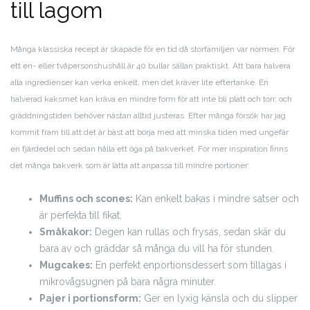
till lagom
Många klassiska recept är skapade för en tid då storfamiljen var normen. För
ett en- eller tvåpersonshushåll är 40 bullar sällan praktiskt. Att bara halvera
alla ingredienser kan verka enkelt, men det kräver lite eftertanke. En
halverad kaksmet kan kräva en mindre form för att inte bli platt och torr, och
gräddningstiden behöver nästan alltid justeras. Efter många försök har jag
kommit fram till att det är bäst att börja med att minska tiden med ungefär
en fjärdedel och sedan hålla ett öga på bakverket. För mer inspiration finns
det många bakverk som är lätta att anpassa till mindre portioner:
Muffins och scones:
Kan enkelt bakas i mindre satser och
är perfekta till fikat.
Småkakor:
Degen kan rullas och frysas, sedan skär du
bara av och gräddar så många du vill ha för stunden.
Mugcakes:
En perfekt enportionsdessert som tillagas i
mikrovågsugnen på bara några minuter.
Pajer i portionsform:
Ger en lyxig känsla och du slipper