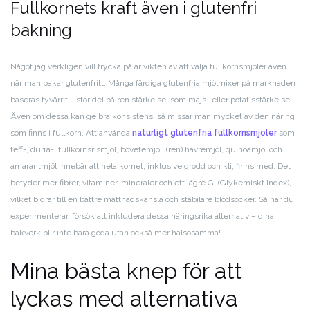
Fullkornets kraft även i glutenfri
bakning
Något jag verkligen vill trycka på är vikten av att välja fullkornsmjöler även
när man bakar glutenfritt. Många färdiga glutenfria mjölmixer på marknaden
baseras tyvärr till stor del på ren stärkelse, som majs- eller potatisstärkelse.
Även om dessa kan ge bra konsistens, så missar man mycket av den näring
som finns i fullkorn. Att använda
naturligt glutenfria fullkornsmjöler
som
teff-, durra-, fullkornsrismjöl, bovetemjöl, (ren) havremjöl, quinoamjöl och
amarantmjöl innebär att hela kornet, inklusive grodd och kli, finns med. Det
betyder mer fibrer, vitaminer, mineraler och ett lägre GI (Glykemiskt Index),
vilket bidrar till en bättre mättnadskänsla och stabilare blodsocker. Så när du
experimenterar, försök att inkludera dessa näringsrika alternativ – dina
bakverk blir inte bara goda utan också mer hälsosamma!
Mina bästa knep för att
lyckas med alternativa