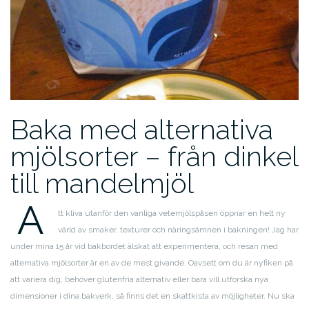
Baka med alternativa
mjölsorter – från dinkel
till mandelmjöl
A
tt kliva utanför den vanliga vetemjölspåsen öppnar en helt ny
värld av smaker, texturer och näringsämnen i bakningen! Jag har
under mina 15 år vid bakbordet älskat att experimentera, och resan med
alternativa mjölsorter är en av de mest givande. Oavsett om du är nyfiken på
att variera dig, behöver glutenfria alternativ eller bara vill utforska nya
dimensioner i dina bakverk, så finns det en skattkista av möjligheter. Nu ska