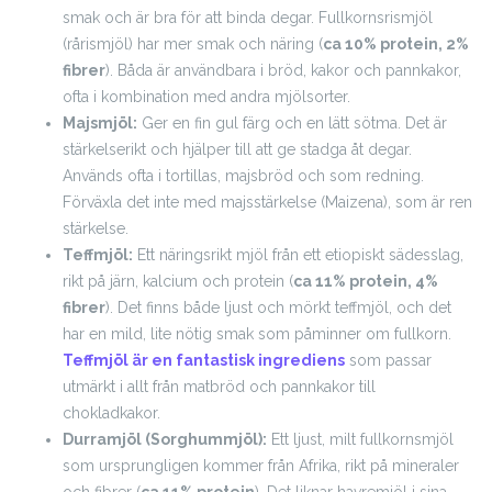
smak och är bra för att binda degar. Fullkornsrismjöl
(rårismjöl) har mer smak och näring (
ca 10% protein, 2%
fibrer
). Båda är användbara i bröd, kakor och pannkakor,
ofta i kombination med andra mjölsorter.
Majsmjöl:
Ger en fin gul färg och en lätt sötma. Det är
stärkelserikt och hjälper till att ge stadga åt degar.
Används ofta i tortillas, majsbröd och som redning.
Förväxla det inte med majsstärkelse (Maizena), som är ren
stärkelse.
Teffmjöl:
Ett näringsrikt mjöl från ett etiopiskt sädesslag,
rikt på järn, kalcium och protein (
ca 11% protein, 4%
fibrer
). Det finns både ljust och mörkt teffmjöl, och det
har en mild, lite nötig smak som påminner om fullkorn.
Teffmjöl är en fantastisk ingrediens
som passar
utmärkt i allt från matbröd och pannkakor till
chokladkakor.
Durramjöl (Sorghummjöl):
Ett ljust, milt fullkornsmjöl
som ursprungligen kommer från Afrika, rikt på mineraler