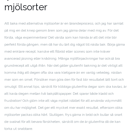
mjölsorter
Att baka med alternativa mjölsorter är en lärandeprocess, och jag har samlat
på mig en del knep genom åren som jag gärna delar med mig av. För det
första, våga experimentera! Det värsta som kan hända är att det inte blir
perfekt första gången, men då har du lärt dig något till nästa bak. Börja gärna
med enklare recept, kanske ett filbröd eller scones som inte kräver
avancerad jäsning eller knådning. Många mjölförpackningar har också bra
grundrecept att utgå ifrån. När det gäller glutenfri bakning är det viktigt att
komma ihåg att degen ofta ska vara kletigare än en vanlig vetedeg, nästan
mer som en smet. Försöker man göra den för fast blir resultatet lätt torrt och
smuligt. Ett annat tips, särskilt för klibbiga glutenfria degar som ska kavlas, är
att kavla degen mellan två bakplåtspapper. Det sparar både kladd och
frustration! Och glöm inte att väga mjölet istället för att använda volymmått
om du har möjlighet. Det ger ett mycket mer exakt resultat, eftersom olika
mjölsorter packas olika hårt. Slutligen, frys gärna in bröd och bullar så snart
de svalnat för att bevara färskheten, särskilt om de är glutenfria då de kan
torka ut snabbare.