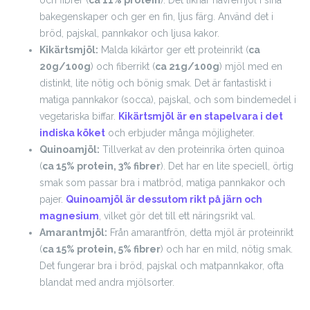
och fibrer (
ca 11% protein
). Det liknar havremjöl i sina
bakegenskaper och ger en fin, ljus färg. Använd det i
bröd, pajskal, pannkakor och ljusa kakor.
Kikärtsmjöl:
Malda kikärtor ger ett proteinrikt (
ca
20g/100g
) och fiberrikt (
ca 21g/100g
) mjöl med en
distinkt, lite nötig och bönig smak. Det är fantastiskt i
matiga pannkakor (socca), pajskal, och som bindemedel i
vegetariska biffar.
Kikärtsmjöl är en stapelvara i det
indiska köket
och erbjuder många möjligheter.
Quinoamjöl:
Tillverkat av den proteinrika örten quinoa
(
ca 15% protein, 3% fibrer
). Det har en lite speciell, örtig
smak som passar bra i matbröd, matiga pannkakor och
pajer.
Quinoamjöl är dessutom rikt på järn och
magnesium
, vilket gör det till ett näringsrikt val.
Amarantmjöl:
Från amarantfrön, detta mjöl är proteinrikt
(
ca 15% protein, 5% fibrer
) och har en mild, nötig smak.
Det fungerar bra i bröd, pajskal och matpannkakor, ofta
blandat med andra mjölsorter.