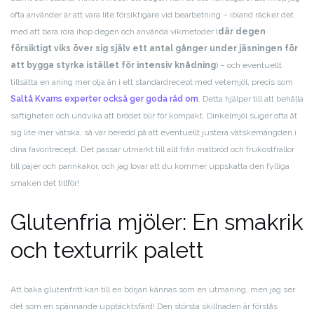
ofta använder är att vara lite försiktigare vid bearbetning – ibland räcker det
med att bara röra ihop degen och använda vikmetoder (
där degen
försiktigt viks över sig själv ett antal gånger under jäsningen för
att bygga styrka istället för intensiv knådning
) – och eventuellt
tillsätta en aning mer olja än i ett standardrecept med vetemjöl, precis som
Saltå Kvarns experter också ger goda råd om
. Detta hjälper till att behålla
saftigheten och undvika att brödet blir för kompakt. Dinkelmjöl suger ofta åt
sig lite mer vätska, så var beredd på att eventuellt justera vätskemängden i
dina favoritrecept. Det passar utmärkt till allt från matbröd och frukostfrallor
till pajer och pannkakor, och jag lovar att du kommer uppskatta den fylliga
smaken det tillför!
Glutenfria mjöler: En smakrik
och texturrik palett
Att baka glutenfritt kan till en början kännas som en utmaning, men jag ser
det som en spännande upptäcktsfärd! Den största skillnaden är förstås