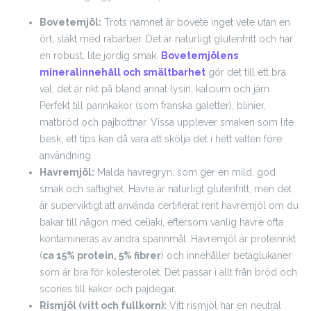
Bovetemjöl:
Trots namnet är bovete inget vete utan en
ört, släkt med rabarber. Det är naturligt glutenfritt och har
en robust, lite jordig smak.
Bovetemjölens
mineralinnehåll och smältbarhet
gör det till ett bra
val; det är rikt på bland annat lysin, kalcium och järn.
Perfekt till pannkakor (som franska galetter), blinier,
matbröd och pajbottnar. Vissa upplever smaken som lite
besk, ett tips kan då vara att skölja det i hett vatten före
användning.
Havremjöl:
Malda havregryn, som ger en mild, god
smak och saftighet. Havre är naturligt glutenfritt, men det
är superviktigt att använda certifierat rent havremjöl om du
bakar till någon med celiaki, eftersom vanlig havre ofta
kontamineras av andra spannmål. Havremjöl är proteinrikt
(
ca 15% protein, 5% fibrer
) och innehåller betaglukaner
som är bra för kolesterolet. Det passar i allt från bröd och
scones till kakor och pajdegar.
Rismjöl (vitt och fullkorn):
Vitt rismjöl har en neutral