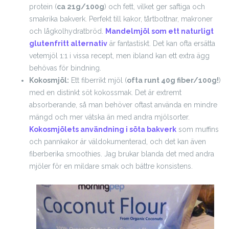
protein (
ca 21g/100g
) och fett, vilket ger saftiga och
smakrika bakverk. Perfekt till kakor, tårtbottnar, makroner
och lågkolhydratbröd.
Mandelmjöl som ett naturligt
glutenfritt alternativ
är fantastiskt. Det kan ofta ersätta
vetemjöl 1:1 i vissa recept, men ibland kan ett extra ägg
behövas för bindning.
Kokosmjöl:
Ett fiberrikt mjöl (
ofta runt 40g fiber/100g!
)
med en distinkt söt kokossmak. Det är extremt
absorberande, så man behöver oftast använda en mindre
mängd och mer vätska än med andra mjölsorter.
Kokosmjölets användning i söta bakverk
som muffins
och pannkakor är väldokumenterad, och det kan även
fiberberika smoothies. Jag brukar blanda det med andra
mjöler för en mildare smak och bättre konsistens.