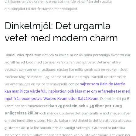
vi tillsammans dyka ner i denna spännande värld, från det rustika
dinkelmjölet till det finstämda mandelmjölet.
Dinkelmjöl: Det urgamla
vetet med modern charm
Dinkel, eller spelt som det också kallas, är en av mina personliga favoriter när
jag vill ha ett bröd med lite mer karaktär än vanligt vete. Det är en äldre
vetesort som ger en mustigare, nästan lite nötig smak och en vacker, något
mörkare färg på brödet. Jag har märkt att dinkelmjöl, särskilt de stenmalda
varianterna, ger en djupare smakprofil, och på
sajter som Pain de Martin
kan man hitta värdefull inspiration och läsa mer om erfarenheter med
mjöl från exempelvis Warbro Kvarn eller Saltå Kvarn
. Dinkel är rikt på B-
vitaminer och mineraler (
cirka 12g protein och 2,5g fiber per 100g
enligt vissa källor
) och många upplever det som snällare mot magen, även
om det innehåller gluten. När du bakar med dinkel är det bra att veta att dess
glutenstruktur är lite annorlunda än vanligt vetemjöl. Glutenet är inte lika
starkt och stabilt, vilket innebär att degen kan bli lite känsligare. Ett knep jag