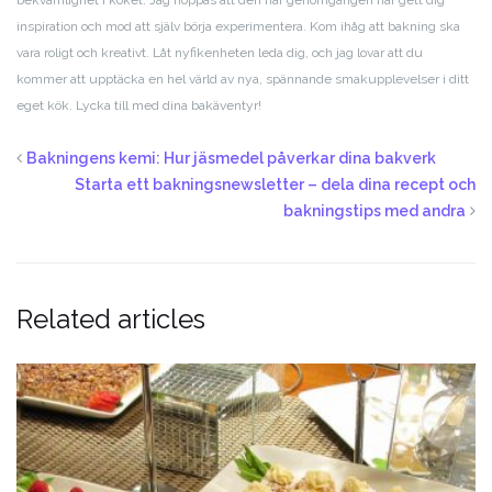
bekvämlighet i köket. Jag hoppas att den här genomgången har gett dig
inspiration och mod att själv börja experimentera. Kom ihåg att bakning ska
vara roligt och kreativt. Låt nyfikenheten leda dig, och jag lovar att du
kommer att upptäcka en hel värld av nya, spännande smakupplevelser i ditt
eget kök. Lycka till med dina bakäventyr!
Bakningens kemi: Hur jäsmedel påverkar dina bakverk
Starta ett bakningsnewsletter – dela dina recept och
bakningstips med andra
Related articles