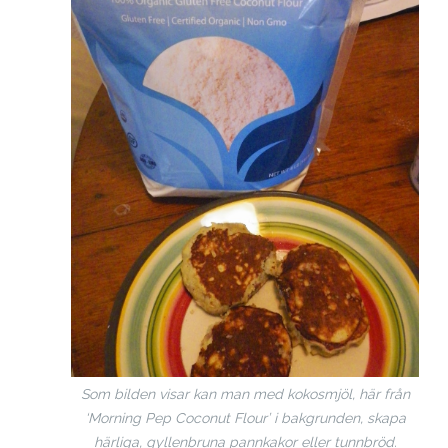
Som bilden visar kan man med kokosmjöl, här från
‘Morning Pep Coconut Flour’ i bakgrunden, skapa
härliga, gyllenbruna pannkakor eller tunnbröd.