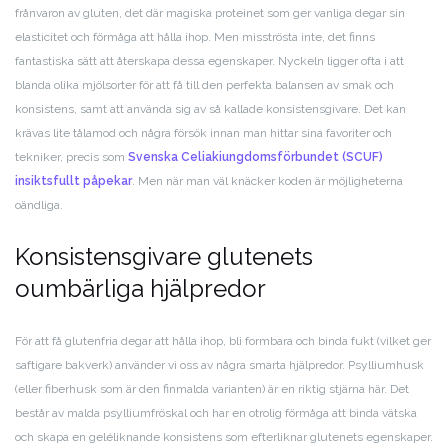
frånvaron av gluten, det där magiska proteinet som ger vanliga degar sin
elasticitet och förmåga att hålla ihop. Men misströsta inte, det finns
fantastiska sätt att återskapa dessa egenskaper. Nyckeln ligger ofta i att
blanda olika mjölsorter för att få till den perfekta balansen av smak och
konsistens, samt att använda sig av så kallade konsistensgivare. Det kan
krävas lite tålamod och några försök innan man hittar sina favoriter och
tekniker, precis som
Svenska Celiakiungdomsförbundet (SCUF)
insiktsfullt påpekar
. Men när man väl knäcker koden är möjligheterna
oändliga.
Konsistensgivare glutenets
oumbärliga hjälpredor
För att få glutenfria degar att hålla ihop, bli formbara och binda fukt (vilket ger
saftigare bakverk) använder vi oss av några smarta hjälpredor. Psylliumhusk
(eller fiberhusk som är den finmalda varianten) är en riktig stjärna här. Det
består av malda psylliumfröskal och har en otrolig förmåga att binda vätska
och skapa en geléliknande konsistens som efterliknar glutenets egenskaper.