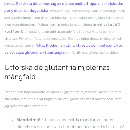
Lindas Bakskola delar med sig av ett användbart tips: 1-2 matskedar
per 5 deciliter degvätska
. Andra viktiga konsistensgivare är xantangummi
och guarkärnmjöl, som båda har klistriga egenskaper och hjälper till att binda
ihop ingredienserna. Pofiber, som är torkade potatisfibrer (
med cirka 70%
kostfiber!
), är också ett utmärkt alternativ för att binda vätska och ge
struktur. För en omfattande översikt och fler tips kring dessa mjölsorter och
konsistensgivare är
Nillas Kitchen en utmärkt resurs som belyser vikten
av att välja glutenmärkt xantangummi
för att vara på den säkra sidan.
Utforska de glutenfria mjölernas
mångfald
Det finns en imponerande variation av glutenfria mjölsorter, var och en med
sin unika karaktär. Här är några av de vanligaste och mest användbara, som
jag själv ofta återkommer till:
Mandelmjöl:
Tillverkat av malda mandlar, antingen
blancherade (utan skal) eller oblancheerade. Det är rikt på