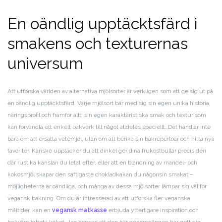
En oändlig upptäcktsfärd i
smakens och texturernas
universum
Att utforska världen av alternativa mjölsorter är verkligen som att ge sig ut på
en oändlig upptäcktsfärd. Varje mjölsort bär med sig sin egen unika historia,
näringsprofil och framför allt, sin egen karaktäristiska smak och textur som
kan förvandla ett enkelt bakverk till något alldeles speciellt. Det handlar inte
bara om att ersätta vetemjöl, utan om att berika sin bakrepertoar och hitta nya
favoriter. Kanske upptäcker du att dinkel ger dina frukostbullar precis den
där rustika känslan du letat efter, eller att en blandning av mandel- och
kokosmjöl skapar den saftigaste chokladkakan du någonsin smakat –
möjligheterna är oändliga, och många av dessa mjölsorter lämpar sig väl för
vegansk bakning. Om du är intresserad av att utforska fler veganska
måltider, kan en
vegansk matkasse
erbjuda ytterligare inspiration och