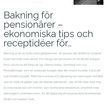
Bakning för
pensionärer –
ekonomiska tips och
receptidéer för…
Bakning är en av livets stora glädjeämnen, en passion där doften av nybakat
fyller hemmet med värme. För många blir pensionen en tid då det äntligen
finns utrymme att fördjupa sig i denna hobby. Samtidigt kan nya
förutsättningar, som en anpassad budget eller ett mindre hushåll, kräva ett
nytt förhållningssätt. Med lite kunskap och planering kan bakningen fortsätta
vara en källa till glädje utan att belasta plånboken. Jag vill här dela med mig
av mina bästa tips och insikter, som kombinerar ekonomisk smarthet med
bakningens underbara kemi, för att hjälpa dig att anpassa dina favoritrecept
till ett nytt kapitel i livet.