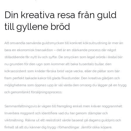
Din kreativa resa från guld
till gyllene bröd
Att omvandla oanvända guldsmycken till konkret köksutrustning är mer än
bara en ekonomisk transaktion – det är en stärkande process där något
stillastående får nytt liv och syfte. De smycken som legat orörda i åratal blir
nu grunden för den ugn som kommer att baka tusentals bullar, den
köksassistent som knådar färska bröd varje vecka, eller de plåtar som bär
fram perfekt bakade kakor till glada fikastunder. Den kreativa glädjen och
möjligheterna som öppnas upp är väl värda den omsorg du lägger på en trygg
och genomtänkt försäljningsprocess.
Sammanfattningsvis är vägen till framgång enkel men kräver noggrannhet:
Inventera noggrant och identifiera vad du har genom stämplar och
viktmätning. Räkna ut ett realistiskt värde baserat på dagens guldpris och
finhalt så att du känner dig trygg i förhandlingar. Jämför olika köpare,