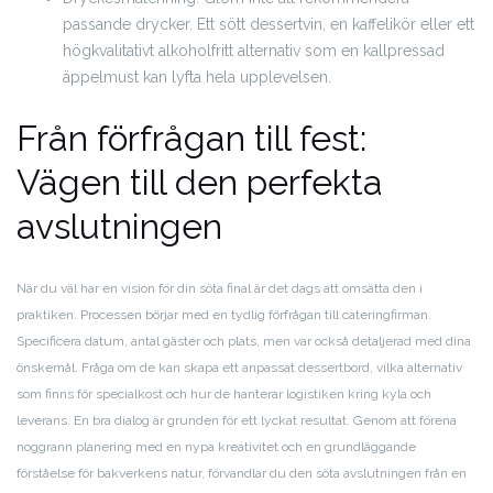
passande drycker. Ett sött dessertvin, en kaffelikör eller ett
högkvalitativt alkoholfritt alternativ som en kallpressad
äppelmust kan lyfta hela upplevelsen.
Från förfrågan till fest:
Vägen till den perfekta
avslutningen
När du väl har en vision för din söta final är det dags att omsätta den i
praktiken. Processen börjar med en tydlig förfrågan till cateringfirman.
Specificera datum, antal gäster och plats, men var också detaljerad med dina
önskemål. Fråga om de kan skapa ett anpassat dessertbord, vilka alternativ
som finns för specialkost och hur de hanterar logistiken kring kyla och
leverans. En bra dialog är grunden för ett lyckat resultat. Genom att förena
noggrann planering med en nypa kreativitet och en grundläggande
förståelse för bakverkens natur, förvandlar du den söta avslutningen från en