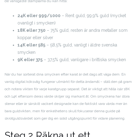
de vanligaste stämplarna du kan hitta:
24K eller 999/1000
– Rent guld, 99,9% guld (mycket
ovanligt i smycken)
18K eller 750
– 75% guld, resten är andra metaller som
koppar eller silver
14K eller 585
– 58,5% guld, vanligt i äldre svenska
smycken
9K eller 375
– 37,5% guld, vanligare i brittiska smycken
När du har sorterat dina smycken efter karat är det dags att väga dem. En
vanlig digital köksvåg fungerar utmärkt för detta ändamål – ställ den på gram
och notera vikten för varje karatgrupp separat. Det är viktigt att hålla isär 18K
och 14K eftersom deras värde skiljer sig markant åt. Om smyckena har stora
stenar eller är särskilt vackert designade kan de faktiskt vara värda mer än
bara guldvikten, men för enkelhetens skull fokuserar denna guide på
skrotguldsvärdet som ger dig en solid utgångspunkt för vidare planering.
Steg 2 Räkna ut ett