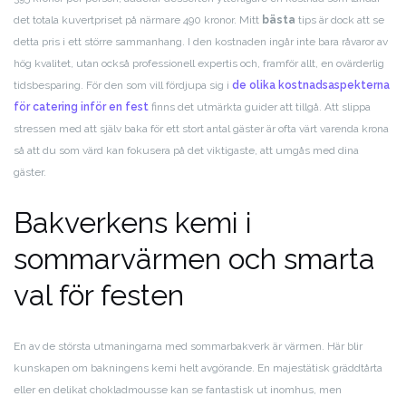
det totala kuvertpriset på närmare 490 kronor. Mitt
bästa
tips är dock att se
detta pris i ett större sammanhang. I den kostnaden ingår inte bara råvaror av
hög kvalitet, utan också professionell expertis och, framför allt, en ovärderlig
tidsbesparing. För den som vill fördjupa sig i
de olika kostnadsaspekterna
för catering inför en fest
finns det utmärkta guider att tillgå. Att slippa
stressen med att själv baka för ett stort antal gäster är ofta värt varenda krona
så att du som värd kan fokusera på det viktigaste, att umgås med dina
gäster.
Bakverkens kemi i
sommarvärmen och smarta
val för festen
En av de största utmaningarna med sommarbakverk är värmen. Här blir
kunskapen om bakningens kemi helt avgörande. En majestätisk gräddtårta
eller en delikat chokladmousse kan se fantastisk ut inomhus, men