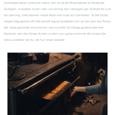
kontrollera deras rykte och villkor, och se till att försändelsen är försäkrad.
Slutligen, investera smart i den utrustning som verkligen gör skillnad för just
din bakning, med blicken riktad både mot nuet och framtiden. Ta det första
steget idag genom att helt enkelt öppna byrålådan och se vad som kan finnas
där. Varje gammalt smycke kan vara nyckeln till många gyllene bakverk
framöver, och den första булlen из den nya ugnen kommer att smaka lite
extra underbar när du vet hur resan började.