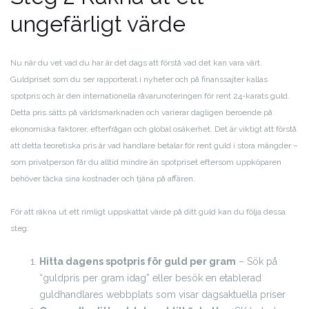
ungefärligt värde
Nu när du vet vad du har är det dags att förstå vad det kan vara värt.
Guldpriset som du ser rapporterat i nyheter och på finanssajter kallas
spotpris och är den internationella råvarunoteringen för rent 24-karats guld.
Detta pris sätts på världsmarknaden och varierar dagligen beroende på
ekonomiska faktorer, efterfrågan och global osäkerhet. Det är viktigt att förstå
att detta teoretiska pris är vad handlare betalar för rent guld i stora mängder –
som privatperson får du alltid mindre än spotpriset eftersom uppköparen
behöver täcka sina kostnader och tjäna på affären.
För att räkna ut ett rimligt uppskattat värde på ditt guld kan du följa dessa
steg:
Hitta dagens spotpris för guld per gram
– Sök på
“guldpris per gram idag” eller besök en etablerad
guldhandlares webbplats som visar dagsaktuella priser