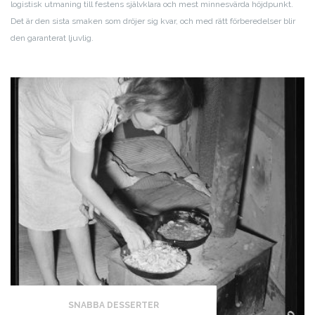
logistisk utmaning till festens självklara och mest minnesvärda höjdpunkt.
Det är den sista smaken som dröjer sig kvar, och med rätt förberedelser blir
den garanterat ljuvlig.
SNABBA DESSERTER