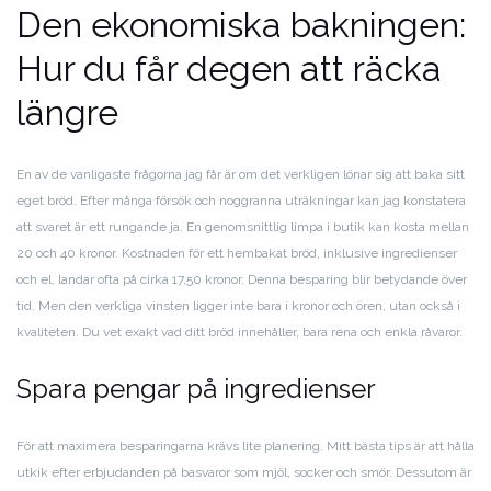
Den ekonomiska bakningen:
Hur du får degen att räcka
längre
En av de vanligaste frågorna jag får är om det verkligen lönar sig att baka sitt
eget bröd. Efter många försök och noggranna uträkningar kan jag konstatera
att svaret är ett rungande ja. En genomsnittlig limpa i butik kan kosta mellan
20 och 40 kronor. Kostnaden för ett hembakat bröd, inklusive ingredienser
och el, landar ofta på cirka 17,50 kronor. Denna besparing blir betydande över
tid. Men den verkliga vinsten ligger inte bara i kronor och ören, utan också i
kvaliteten. Du vet exakt vad ditt bröd innehåller, bara rena och enkla råvaror.
Spara pengar på ingredienser
För att maximera besparingarna krävs lite planering. Mitt bästa tips är att hålla
utkik efter erbjudanden på basvaror som mjöl, socker och smör. Dessutom är