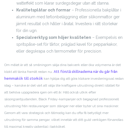
watteffekt som klarar surdegsdegar utan att stanna.
Kvalitetsplåtar och formar
– Professionella bakplåtar i
aluminium med teflonbeläggning eller silikonmattor ger
jämnt resultat och håller i åratal. Investera i rätt storlekar
för din ugn.
Specialverktyg som höjer kvaliteten
– Exempelvis en
spritspåse-set för tårtor, präglad kavel för pepparkakor,
eller degskrapa och termometer för precision.
Om målet är att så småningom sälja dina bakverk eller öka volymerna är det
klokt att tänka framåt redan nu.
Att förstå skillnaderna när du går från
hemmakök till storkök
kan hjälpa dig att göra klokare investeringsval redan
idag – kanske är det värt att välja lite kraftigare utrustning direkt istället för
att behöva uppgradera igen om ett år. Håll också utkik efter
säsongserbjudanden, Black Friday-kampanjer och begagnad professionell
utrustning från restauranger som stänger ner eller byter ut sina maskiner.
Genom att vara strategisk och tålmodig kan du ofta få betydligt mer
utrustning för samma pengar, vilket innebär att ditt guld verkligen förvandlas
till maximal kreativ potential i bakköket.