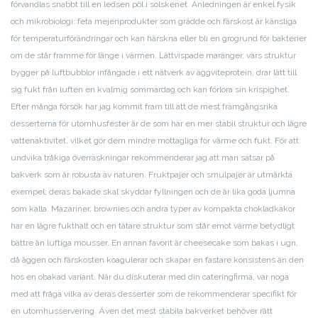
förvandlas snabbt till en ledsen pöl i solskenet. Anledningen är enkel fysik
och mikrobiologi: feta mejeriprodukter som grädde och färskost är känsliga
för temperaturförändringar och kan härskna eller bli en grogrund för bakterier
om de står framme för länge i värmen. Lättvispade maränger, vars struktur
bygger på luftbubblor infångade i ett nätverk av äggviteprotein, drar lätt till
sig fukt från luften en kvalmig sommardag och kan förlora sin krispighet.
Efter många försök har jag kommit fram till att de mest framgångsrika
desserterna för utomhusfester är de som har en mer stabil struktur och lägre
vattenaktivitet, vilket gör dem mindre mottagliga för värme och fukt. För att
undvika tråkiga överraskningar rekommenderar jag att man satsar på
bakverk som är robusta av naturen. Fruktpajer och smulpajer är utmärkta
exempel; deras bakade skal skyddar fyllningen och de är lika goda ljumna
som kalla. Mazariner, brownies och andra typer av kompakta chokladkakor
har en lägre fukthalt och en tätare struktur som står emot värme betydligt
bättre än luftiga mousser. En annan favorit är cheesecake som bakas i ugn,
då äggen och färskosten koagulerar och skapar en fastare konsistens än den
hos en obakad variant. När du diskuterar med din cateringfirma, var noga
med att fråga vilka av deras desserter som de rekommenderar specifikt för
en utomhusservering. Även det mest stabila bakverket behöver rätt