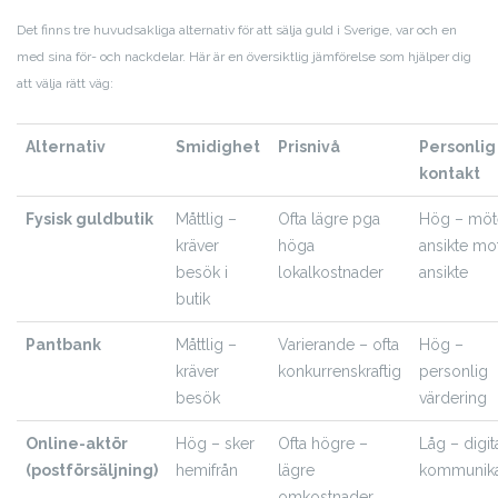
Det finns tre huvudsakliga alternativ för att sälja guld i Sverige, var och en
med sina för- och nackdelar. Här är en översiktlig jämförelse som hjälper dig
att välja rätt väg:
Alternativ
Smidighet
Prisnivå
Personlig
kontakt
Fysisk guldbutik
Måttlig –
Ofta lägre pga
Hög – möt
kräver
höga
ansikte mo
besök i
lokalkostnader
ansikte
butik
Pantbank
Måttlig –
Varierande – ofta
Hög –
kräver
konkurrenskraftig
personlig
besök
värdering
Online-aktör
Hög – sker
Ofta högre –
Låg – digit
(postförsäljning)
hemifrån
lägre
kommunika
omkostnader