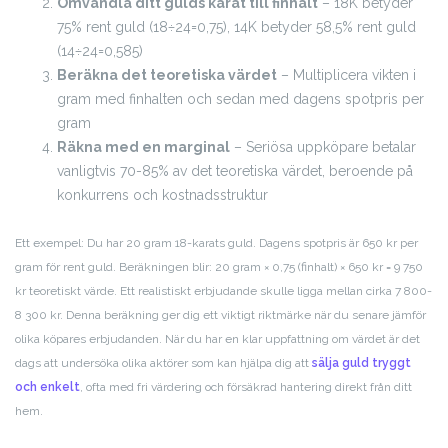
Omvandla ditt gulds karat till finhalt
– 18K betyder
75% rent guld (18÷24=0,75), 14K betyder 58,5% rent guld
(14÷24=0,585)
Beräkna det teoretiska värdet
– Multiplicera vikten i
gram med finhalten och sedan med dagens spotpris per
gram
Räkna med en marginal
– Seriösa uppköpare betalar
vanligtvis 70-85% av det teoretiska värdet, beroende på
konkurrens och kostnadsstruktur
Ett exempel: Du har 20 gram 18-karats guld. Dagens spotpris är 650 kr per
gram för rent guld. Beräkningen blir: 20 gram × 0,75 (finhalt) × 650 kr = 9 750
kr teoretiskt värde. Ett realistiskt erbjudande skulle ligga mellan cirka 7 800-
8 300 kr. Denna beräkning ger dig ett viktigt riktmärke när du senare jämför
olika köpares erbjudanden. När du har en klar uppfattning om värdet är det
dags att undersöka olika aktörer som kan hjälpa dig att
sälja guld tryggt
och enkelt
, ofta med fri värdering och försäkrad hantering direkt från ditt
hem.