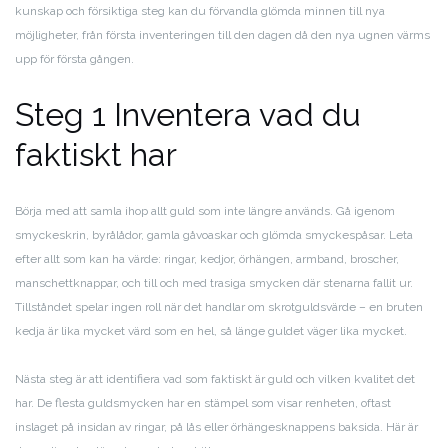
kunskap och försiktiga steg kan du förvandla glömda minnen till nya
möjligheter, från första inventeringen till den dagen då den nya ugnen värms
upp för första gången.
Steg 1 Inventera vad du
faktiskt har
Börja med att samla ihop allt guld som inte längre används. Gå igenom
smyckeskrin, byrålådor, gamla gåvoaskar och glömda smyckespåsar. Leta
efter allt som kan ha värde: ringar, kedjor, örhängen, armband, broscher,
manschettknappar, och till och med trasiga smycken där stenarna fallit ur.
Tillståndet spelar ingen roll när det handlar om skrotguldsvärde – en bruten
kedja är lika mycket värd som en hel, så länge guldet väger lika mycket.
Nästa steg är att identifiera vad som faktiskt är guld och vilken kvalitet det
har. De flesta guldsmycken har en stämpel som visar renheten, oftast
inslaget på insidan av ringar, på lås eller örhängesknappens baksida. Här är