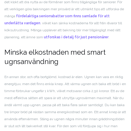
det klokt att dra nytta av de förmåner som finns tillgängliga för seniorer. För
att verkligen göra bakningen mer prisvärd är ett utmärkt tips att utforska de
många
fördelaktiga seniorrabatter som finns samlade för att
underlätta vardagen
, vilket kan sänka kostnaderna för allt från råvaror till
köksutrustning. Många upplever att bakning blir mer tillgängligt med rätt
planering, ett ämne som
utforskas i detalj för just pensionärer
.
Minska elkostnaden med smart
ugnsanvändning
En annan stor, och ofta bortglömd, kostnad är elen. Ugnen kan vara en riktig
energitjuv, men det finns enkla knep. Att värma ugnen och baka ett bröd i en
timme förbrukar ungefär 1 kWh, vilket motsvarar cirka 2,50 kronor. Ett av de
mest effektiva sätten att spara är att utnyttja ugnsvärmen maximalt. När du
ändå värmt upp ugnen, passa på att baka flera saker samtidigt. Du kan baka
tre limpor bröd på nästan samma energikostnad som en. Ett annat knep är att
använda eftervärmen. Stäng av ugnen några minuter innan gräddningstiden
är slut och låt bakverket stå kvar. För den som vill fördjupa sig i hur man