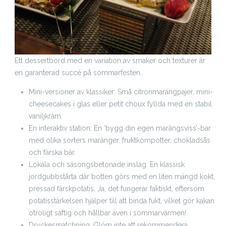
Ett dessertbord med en variation av smaker och texturer är
en garanterad succé på sommarfesten.
Mini-versioner av klassiker: Små citronmarängpajer, mini-
cheesecakes i glas eller petit choux fyllda med en stabil
vaniljkräm.
En interaktiv station: En ‘bygg din egen marängsviss’-bar
med olika sorters maränger, fruktkompotter, chokladsås
och färska bär.
Lokala och säsongsbetonade inslag: En klassisk
jordgubbstårta där botten görs med en liten mängd kokt,
pressad färskpotatis. Ja, det fungerar faktiskt, eftersom
potatisstärkelsen hjälper till att binda fukt, vilket gör kakan
otroligt saftig och hållbar även i sommarvärmen!
Dryckesmatchning: Glöm inte att rekommendera