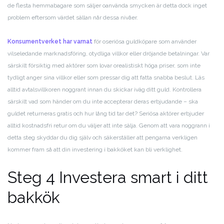
de flesta hemmabagare som säljer oanvända smycken är detta dock inget
problem eftersom värdet sällan når dessa nivåer.
Konsumentverket har varnat
för oseriösa guldköpare som använder
vilseledande marknadsföring, otydliga villkor eller dröjande betalningar. Var
särskilt försiktig med aktörer som lovar orealistiskt höga priser, som inte
tydligt anger sina villkor eller som pressar dig att fatta snabba beslut. Läs
alltid avtalsvillkoren noggrant innan du skickar iväg ditt guld. Kontrollera
särskilt vad som händer om du inte accepterar deras erbjudande – ska
guldet returneras gratis och hur lång tid tar det? Seriösa aktörer erbjuder
alltid kostnadsfri retur om du väljer att inte sälja. Genom att vara noggrann i
detta steg skyddar du dig själv och säkerställer att pengarna verkligen
kommer fram så att din investering i bakköket kan bli verklighet.
Steg 4 Investera smart i ditt
bakkök