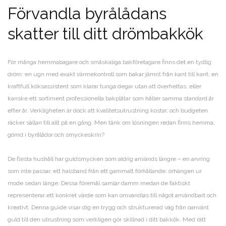
Förvandla byrålådans
skatter till ditt drömbakkök
För många hemmabagare och småskaliga bakföretagare finns det en tydlig
dröm: en ugn med exakt värmekontroll som bakar jämnt från kant till kant, en
kraftfull köksassistent som klarar tunga degar utan att överhettas, eller
kanske ett sortiment professionella bakplåtar som håller samma standard år
efter år. Verkligheten är dock att kvalitetsutrustning kostar, och budgeten
räcker sällan till allt på en gång. Men tänk om lösningen redan finns hemma,
gömd i byrålådor och smyckeskrin?
De flesta hushåll har guldsmycken som aldrig används längre – en arvring
som inte passar, ett halsband från ett gammalt förhållande, örhängen ur
mode sedan länge. Dessa föremål samlar damm medan de faktiskt
representerar ett konkret värde som kan omvandlas till något användbart och
kreativt. Denna guide visar dig en trygg och strukturerad väg från oanvänt
guld till den utrustning som verkligen gör skillnad i ditt bakkök. Med rätt