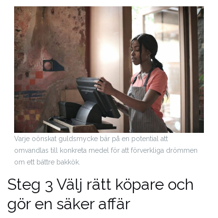
Varje oönskat guldsmycke bär på en potential att
omvandlas till konkreta medel för att förverkliga drömmen
om ett bättre bakkök.
Steg 3 Välj rätt köpare och
gör en säker affär