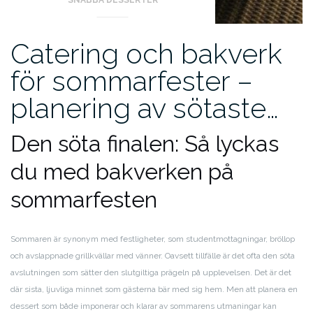
Catering och bakverk
för sommarfester –
planering av sötaste…
Den söta finalen: Så lyckas
du med bakverken på
sommarfesten
Sommaren är synonym med festligheter, som studentmottagningar, bröllop
och avslappnade grillkvällar med vänner. Oavsett tillfälle är det ofta den söta
avslutningen som sätter den slutgiltiga prägeln på upplevelsen. Det är det
där sista, ljuvliga minnet som gästerna bär med sig hem. Men att planera en
dessert som både imponerar och klarar av sommarens utmaningar kan