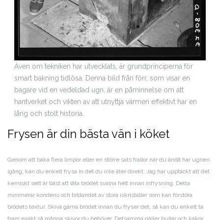
Även om tekniken har utvecklats, är grundprinciperna för
smart bakning tidlösa. Denna bild från förr, som visar en
bagare vid en vedeldad ugn, är en påminnelse om att
hantverket och vikten av att utnyttja värmen effektivt har en
lång och stolt historia.
Frysen är din bästa vän i köket
Genom att baka flera limpor eller en större sats frallor när du ändå har ugnen
igång, kan du enkelt frysa in det du inte äter direkt. Jag har upptäckt att det
kemiskt sett är bäst att låta brödet svalna helt innan infrysning. Detta
minimerar kondens och bildandet av stora iskristaller som kan förstöra
brödets textur. Skiva gärna brödet innan du fryser det, så kan du enkelt ta
fram exakt så många skivor du behöver. Detsamma gäller bullar och kakor,