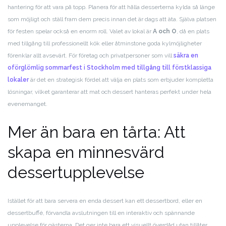
hantering för att vara på topp. Planera för att hålla desserterna kylda så länge
som möjligt och ställ fram dem precis innan det är dags att äta. Själva platsen
för festen spelar också en enorm roll. Valet av lokal är
A och O
, då en plats
med tillgång till professionellt kök eller åtminstone goda kylmöjligheter
förenklar allt avsevärt. För företag och privatpersoner som vill
säkra en
oförglömlig sommarfest i Stockholm med tillgång till förstklassiga
lokaler
är det en strategisk fördel att välja en plats som erbjuder kompletta
lösningar, vilket garanterar att mat och dessert hanteras perfekt under hela
evenemanget.
Mer än bara en tårta: Att
skapa en minnesvärd
dessertupplevelse
Istället för att bara servera en enda dessert kan ett dessertbord, eller en
dessertbuffé, förvandla avslutningen till en interaktiv och spännande
upplevelse för gästerna. Det ger inte bara ett visuellt överdåd utan tillåter