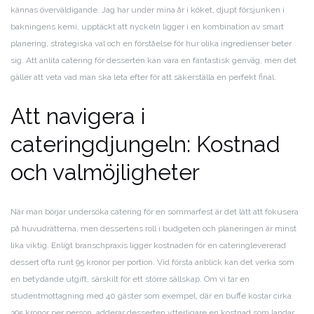
kännas överväldigande. Jag har under mina år i köket, djupt försjunken i
bakningens kemi, upptäckt att nyckeln ligger i en kombination av smart
planering, strategiska val och en förståelse för hur olika ingredienser beter
sig. Att anlita catering för desserten kan vara en fantastisk genväg, men det
gäller att veta vad man ska leta efter för att säkerställa en perfekt final.
Att navigera i
cateringdjungeln: Kostnad
och valmöjligheter
När man börjar undersöka catering för en sommarfest är det lätt att fokusera
på huvudrätterna, men dessertens roll i budgeten och planeringen är minst
lika viktig. Enligt branschpraxis ligger kostnaden för en cateringlevererad
dessert ofta runt 95 kronor per portion. Vid första anblick kan det verka som
en betydande utgift, särskilt för ett större sällskap. Om vi tar en
studentmottagning med 40 gäster som exempel, där en buffé kostar cirka
395 kronor per person, adderar desserten ytterligare en kostnad som landar