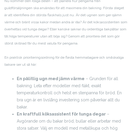
Nu kommer den roliga delen – att planera hur pengarna från
guldförsäljningen ska användas för att maximera din bakning. Första steget
är att identifiera din största flaskhals just nu. Är det ugnen som ger ojämn
värme och bränt vissa kakor medan andra är råa? Är det köksassistenten som
överhettas vid tunga degar? Eller kanske saknar du ordentliga bakplåtar som
tål höga temperaturer utan att böja sig? Genom att prioritera det som gör
störst skillnad får du mest valuta för pengarna.
En praktisk prioriteringsordning för de flesta hemmabagare och småskaliga
bakare ser ut så här:
En pålitlig ugn med jämn värme
– Grunden för all
bakning. Leta efter modeller med fläkt, exakt
temperaturkontroll och helst en stenpanna för bröd. En
bra ugn är en livslång investering som påverkar allt du
bakar.
En kraftfull köksassistent för tunga degar
–
Avgörande om du bakar bröd, bullar eller arbetar med
stora satser. Välj en modell med metallkupa och hög