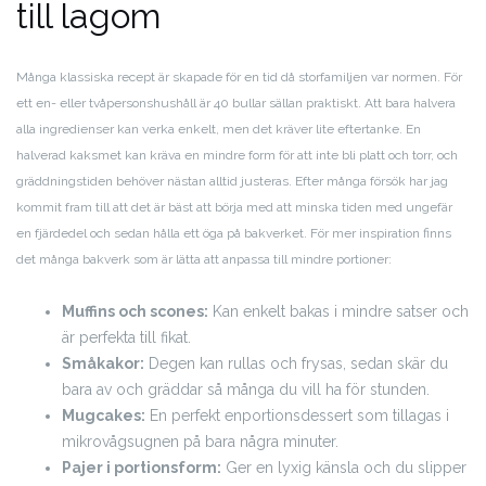
till lagom
Många klassiska recept är skapade för en tid då storfamiljen var normen. För
ett en- eller tvåpersonshushåll är 40 bullar sällan praktiskt. Att bara halvera
alla ingredienser kan verka enkelt, men det kräver lite eftertanke. En
halverad kaksmet kan kräva en mindre form för att inte bli platt och torr, och
gräddningstiden behöver nästan alltid justeras. Efter många försök har jag
kommit fram till att det är bäst att börja med att minska tiden med ungefär
en fjärdedel och sedan hålla ett öga på bakverket. För mer inspiration finns
det många bakverk som är lätta att anpassa till mindre portioner:
Muffins och scones:
Kan enkelt bakas i mindre satser och
är perfekta till fikat.
Småkakor:
Degen kan rullas och frysas, sedan skär du
bara av och gräddar så många du vill ha för stunden.
Mugcakes:
En perfekt enportionsdessert som tillagas i
mikrovågsugnen på bara några minuter.
Pajer i portionsform:
Ger en lyxig känsla och du slipper