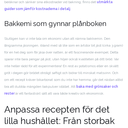
beräknar och sänker sina elkostnader vid bakning, finns det
utmärkta
guider som jämför kostnaderna i detalj
.
Bakkemi som gynnar plånboken
Slutligen kan vi inte tala om ekonomi utan att nämna bakkemin. Den
långsamma jäsningen, ibland med så lite som en ärtstor bit jäst (cirka 3 gram)
för en hel deg som får jäsa över natten, är ett fascinerande exempel. Detta
sparar inte bara pengar på jäst, utan höjer också kvaliteten på ditt bröd. Var
inte heller rädd för att experimentera! En rest av potatismos eller en skvätt
gröt i degen gör brödet otroligt saftigt och bidrar till minskat matsvinn. Och
om ett recept kräver bikarbonat som du inte har hemma, går det nästan alltid
bra att dubbla mängden bakpulver istället. Att
baka med grönsaker och
rester
är ett fantastiskt sätt att vara både kreativ och ekonomisk.
Anpassa recepten för det
lilla hushållet: Från storbak